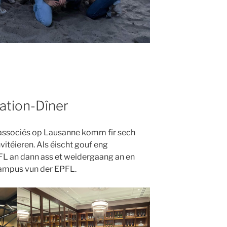
ation-Dîner
 associés op Lausanne komm fir sech
nvitéieren. Als éischt gouf eng
FL an dann ass et weidergaang an en
Campus vun der EPFL.