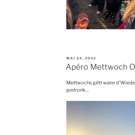
PUBLIÉ
MAI 24, 2022
LE
Apéro Mettwoch 
Mettwochs gëtt wann d’Wieder 
gedronk…