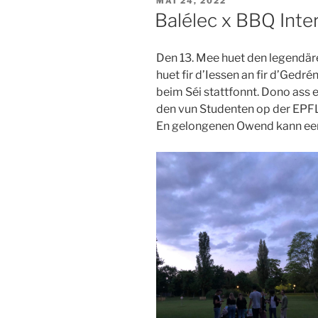
MAI 24, 2022
LE
Balélec x BBQ Inte
Den 13. Mee huet den legendär
huet fir d’Iessen an fir d’Gedr
beim Séi stattfonnt. Dono ass 
den vun Studenten op der EPFL 
En gelongenen Owend kann ee