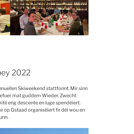
pey 2022
nnuellen Skiweekend stattfonnt. Mir sinn
kigefuer mat guddem Wieder. Zwecht
té eng descente en luge spendéiert.
 op Gstaad organiséiert fir déi wou en
unn.