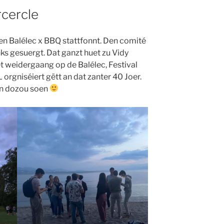
rcercle
en Balélec x BBQ stattfonnt. Den comité
énks gesuergt. Dat ganzt huet zu Vidy
et weidergaang op de Balélec, Festival
orgniséiert gëtt an dat zanter 40 Joer.
n dozou soen