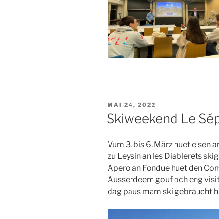
PUBLIÉ
MAI 24, 2022
LE
Skiweekend Le Sé
Vum 3. bis 6. März huet eisen a
zu Leysin an les Diablerets s
Apero an Fondue huet den Comi
Ausserdeem gouf och eng visite
dag paus mam ski gebraucht h