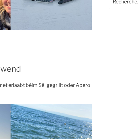
pour
:
Owend
et erlaabt béim Séi gegrillt oder Apero