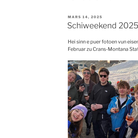
PUBLIÉ
MARS 14, 2025
LE
Schiweekend 202
Hei sinn e puer fotoen vun ei
Februar zu Crans-Montana Stat