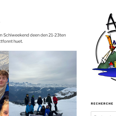
5
sem Schiweekend deen den 21-23ten
tfonnt huet.
RECHERCHE
Recherche