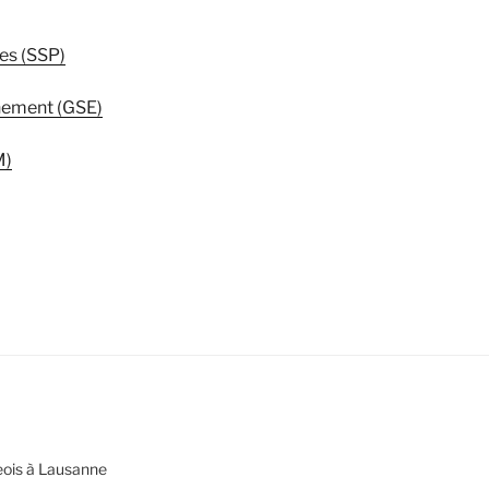
ues (SSP)
nnement (GSE)
M)
eois à Lausanne