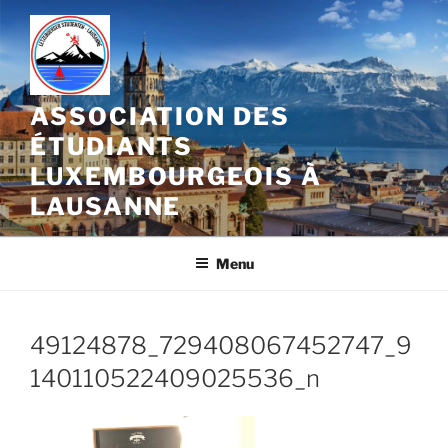
Aller
au
contenu
principal
ASSOCIATION DES
ÉTUDIANTS
LUXEMBOURGEOIS À
LAUSANNE
Menu
49124878_729408067452747_9
140110522409025536_n